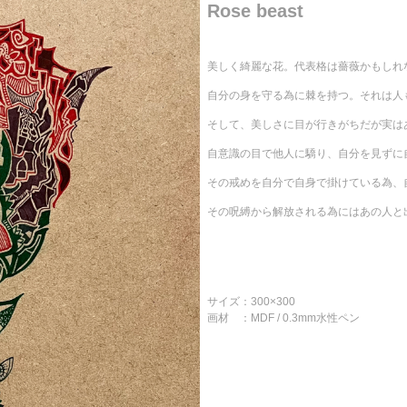
Rose beast
美しく綺麗な花。代表格は薔薇かもしれ
自分の身を守る為に棘を持つ。それは人
そして、美しさに目が行きがちだが実は
自意識の目で他人に驕り、自分を見ずに
その戒めを自分で自身で掛けている為、
その呪縛から解放される為にはあの人と
サイズ：300×300
画材 ：MDF / 0.3mm水性ペン