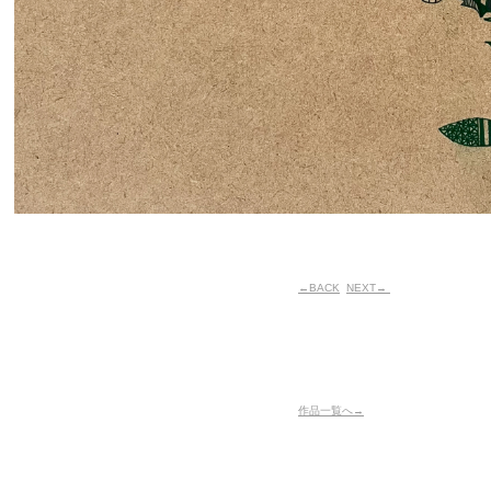
←BACK
NEXT→
作品一覧へ→