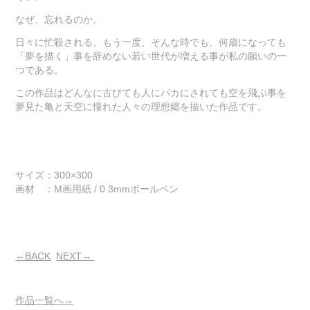
なぜ、忘れるのか。
日々に忙殺される。もう一度、そんな時でも、何歳になっても
「夢を描く」事を辞めない若い世代が増える事が私の願いの一
つである。
この作品はどんなに古びても人にバカにされても空を飛ぶ事を
夢見た亀と天空に憧れた人々の理想郷を描いた作品です。
サイズ：300×300
画材 ：M画用紙 / 0.3mmボールペン
←BACK
NEXT→
作品一覧へ→